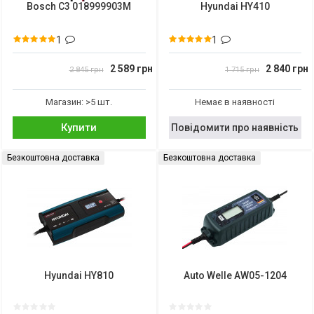
Bosch C3 018999903M
Hyundai HY410
1
1
2 589 грн
2 840 грн
2 845 грн
1 715 грн
Магазин: >5 шт.
Немає в наявності
Купити
Повідомити про наявність
Безкоштовна доставка
Безкоштовна доставка
Hyundai HY810
Auto Welle AW05-1204