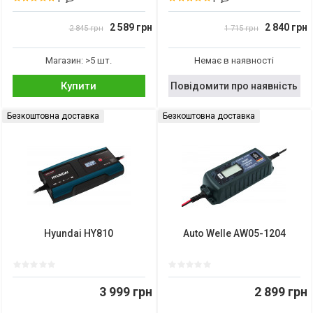
2 589 грн
2 840 грн
2 845 грн
1 715 грн
Магазин: >5 шт.
Немає в наявності
Купити
Повідомити про наявність
Безкоштовна доставка
Безкоштовна доставка
Hyundai HY810
Auto Welle AW05-1204
3 999 грн
2 899 грн