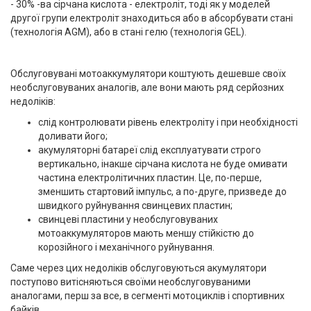
- 30% -ва сірчана кислота - електроліт, тоді як у моделей
другої групи електроліт знаходиться або в абсорбувати стані
(технологія AGM), або в стані гелю (технологія GEL).
Обслуговувані мотоаккумулятори коштують дешевше своїх
необслуговуваних аналогів, але вони мають ряд серйозних
недоліків:
слід контролювати рівень електроліту і при необхідності
доливати його;
акумуляторні батареї слід експлуатувати строго
вертикально, інакше сірчана кислота не буде омивати
частина електролітичних пластин. Це, по-перше,
зменшить стартовий імпульс, а по-друге, призведе до
швидкого руйнування свинцевих пластин;
свинцеві пластини у необслуговуваних
мотоаккумуляторов мають меншу стійкістю до
корозійного і механічного руйнування.
Саме через цих недоліків обслуговуються акумулятори
поступово витісняються своїми необслуговуваними
аналогами, перш за все, в сегменті мотоциклів і спортивних
байків.