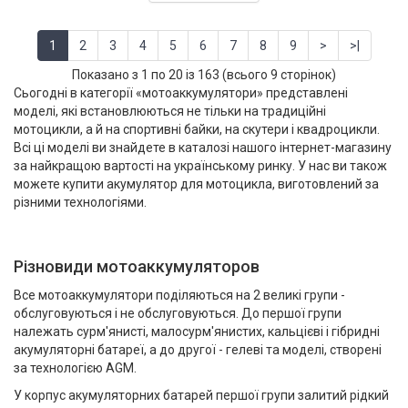
1
2
3
4
5
6
7
8
9
>
>|
Показано з 1 по 20 із 163 (всього 9 сторінок)
Сьогодні в категорії «мотоаккумулятори» представлені
моделі, які встановлюються не тільки на традиційні
мотоцикли, а й на спортивні байки, на скутери і квадроцикли.
Всі ці моделі ви знайдете в каталозі нашого інтернет-магазину
за найкращою вартості на українському ринку. У нас ви також
можете купити акумулятор для мотоцикла, виготовлений за
різними технологіями.
Різновиди мотоаккумуляторов
Все мотоаккумулятори поділяються на 2 великі групи -
обслуговуються і не обслуговуються. До першої групи
належать сурм'янисті, малосурм'янистих, кальцієві і гібридні
акумуляторні батареї, а до другої - гелеві та моделі, створені
за технологією AGM.
У корпус акумуляторних батарей першої групи залитий рідкий