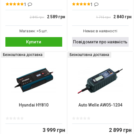
1
1
2 589 грн
2 840 грн
2 845 грн
1 715 грн
Магазин: >5 шт.
Немає в наявності
Купити
Повідомити про наявність
Безкоштовна доставка
Безкоштовна доставка
Hyundai HY810
Auto Welle AW05-1204
3 999 грн
2 899 грн