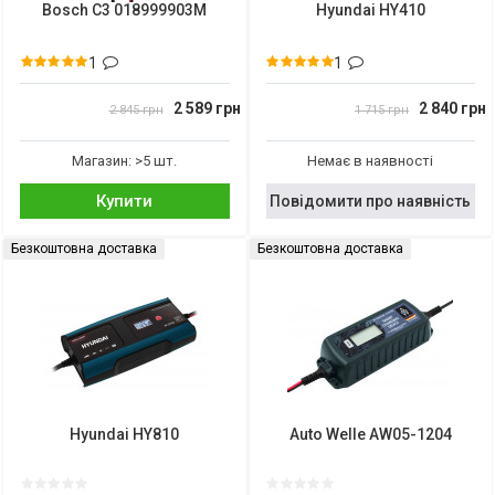
Bosch C3 018999903M
Hyundai HY410
1
1
2 589 грн
2 840 грн
2 845 грн
1 715 грн
Магазин: >5 шт.
Немає в наявності
Купити
Повідомити про наявність
Безкоштовна доставка
Безкоштовна доставка
Hyundai HY810
Auto Welle AW05-1204