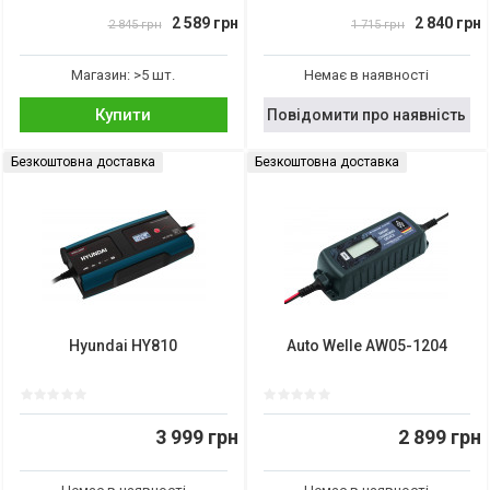
2 589 грн
2 840 грн
2 845 грн
1 715 грн
Магазин: >5 шт.
Немає в наявності
Купити
Повідомити про наявність
Безкоштовна доставка
Безкоштовна доставка
Hyundai HY810
Auto Welle AW05-1204
3 999 грн
2 899 грн