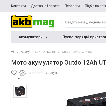
Контакти
Доставка і оплата
Переваги
Підбір по авт
Акумулятори
Пуско-зарядні пристрої
Акумулятори
Мото
Outdo 12Ah UTX14-BS
Мото акумулятор Outdo 12Ah U
0 відгуків