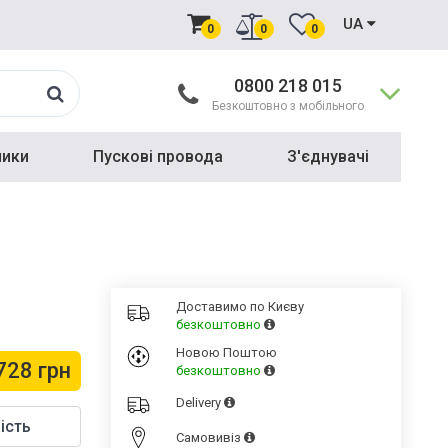
UA
0
0
0
0800 218 015
Безкоштовно з мобільного
ники
Пускові провода
З'єднувачі
Доставимо по Києву
безкоштовно
Новою Поштою
728 грн
безкоштовно
Delivery
ість
Cамовивіз