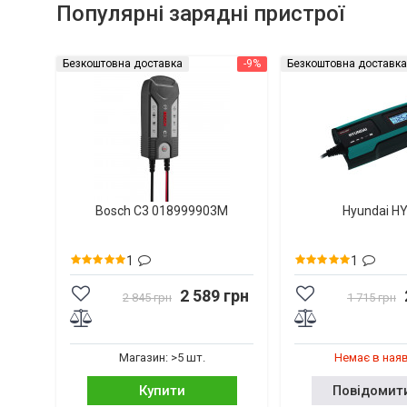
Популярні зарядні пристрої
Безкоштовна доставка
-9%
Безкоштовна доставка
Bosch C3 018999903M
Hyundai H
1
1
2 589 грн
2 845 грн
1 715 грн
Магазин: >5 шт.
Немає в ная
Купити
Повідомит