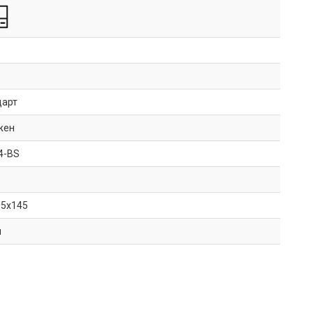
дарт
жен
4-BS
85x145
й