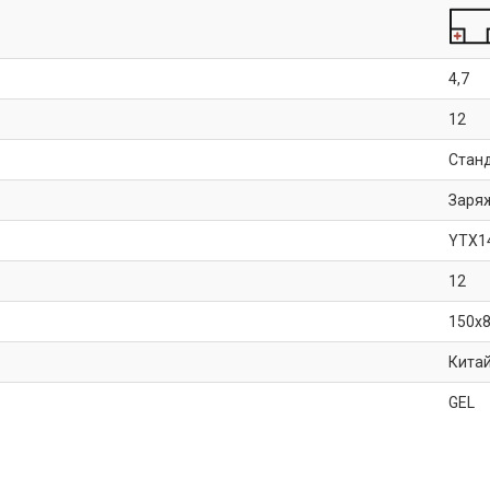
4,7
12
Стан
Заря
YTX1
12
150x
Кита
GEL