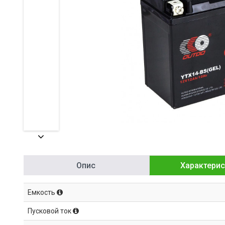
Опис
Характерис
Емкость
Пусковой ток