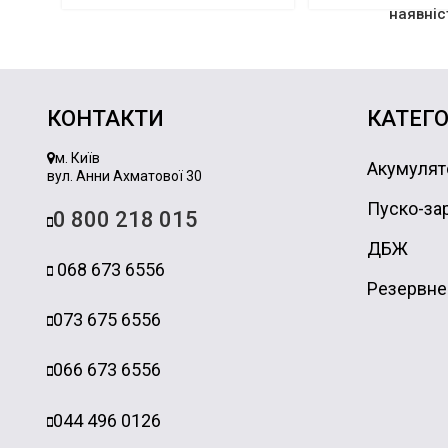
наявніс
КОНТАКТИ
КАТЕГО
м. Київ
Акумулят
вул. Анни Ахматової 30
Пуско-зар
0 800 218 015
ДБЖ
068 673 6556
Резервне
073 675 6556
066 673 6556
044 496 0126