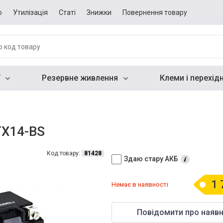
о
Утилізація
Статі
Знижки
Повернення товару
Резервне живлення
Клеми і перехід
TX14-BS
Код товару:
81428
Здаю стару АКБ
1 
Немає в наявності
Повідомити про наявн