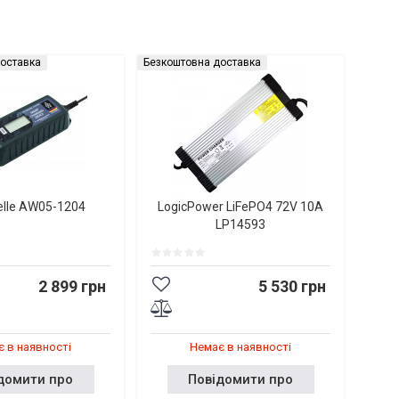
оставка
Безкоштовна доставка
elle AW05-1204
LogicPower LiFePO4 72V 10A
LP14593
2 899 грн
5 530 грн
 в наявності
Немає в наявності
домити про
Повідомити про