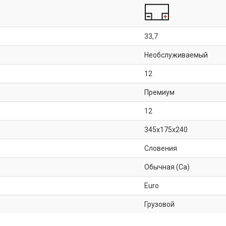
33,7
Необслуживаемый
12
Премиум
12
345x175x240
Словения
Обычная (Ca)
Euro
Грузовой