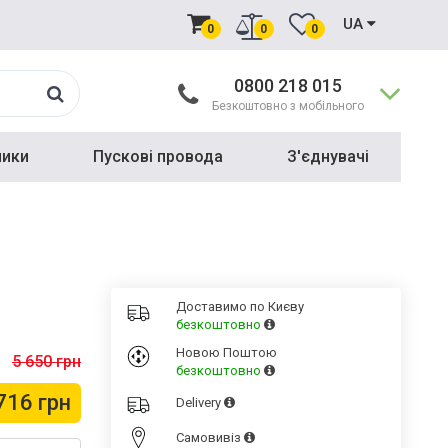
UA
0
0
0
0800 218 015
Безкоштовно з мобільного
ники
Пускові провода
З'єднувачі
Доставимо по Києву
безкоштовно
Новою Поштою
5 650 грн
безкоштовно
716 грн
Delivery
Cамовивіз