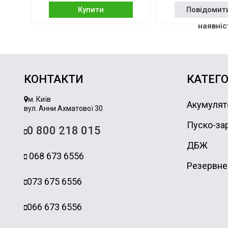
Купити
Повідомит
наявніс
КОНТАКТИ
КАТЕГО
м. Київ
Акумулят
вул. Анни Ахматової 30
Пуско-зар
0 800 218 015
ДБЖ
068 673 6556
Резервне
073 675 6556
066 673 6556