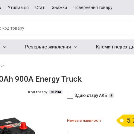
о
Утилізація
Статі
Знижки
Повернення товару
Резервне живлення
Клеми і перехід
uck
0Ah 900A Energy Truck
Код товару:
81234
Здаю стару АКБ
5 
Немає в наявності