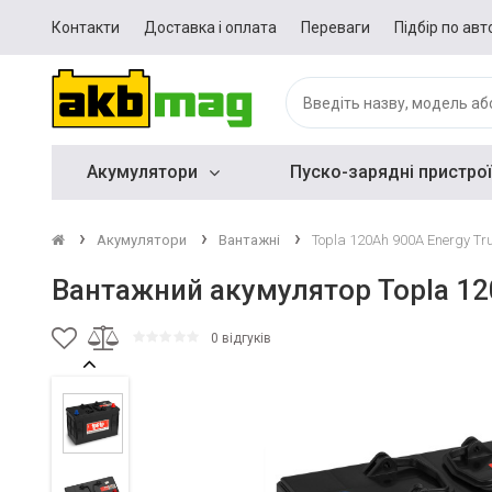
Контакти
Доставка і оплата
Переваги
Підбір по авт
Акумулятори
Пуско-зарядні пристрої
Акумулятори
Вантажні
Topla 120Ah 900A Energy Tr
Вантажний акумулятор Topla 12
0 відгуків