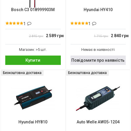
Bosch C3 018999903M
Hyundai HY410
1
1
2 589 грн
2 840 грн
2 845 грн
1 715 грн
Магазин: >5 шт.
Немає в наявності
Купити
Повідомити про наявність
Безкоштовна доставка
Безкоштовна доставка
Hyundai HY810
Auto Welle AW05-1204