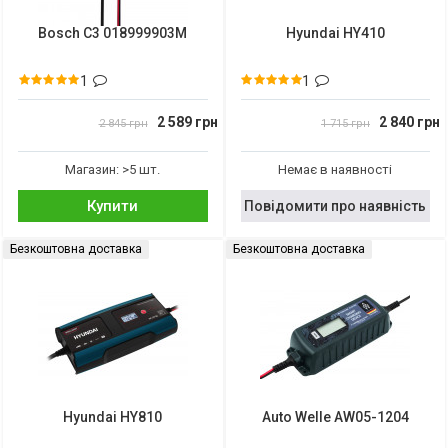
Bosch C3 018999903M
Hyundai HY410
1
1
2 589 грн
2 840 грн
2 845 грн
1 715 грн
Магазин: >5 шт.
Немає в наявності
Купити
Повідомити про наявність
Безкоштовна доставка
Безкоштовна доставка
Hyundai HY810
Auto Welle AW05-1204