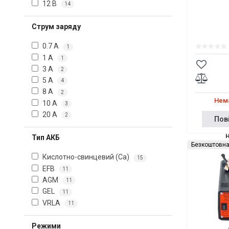
12 В
14
Струм заряду
0.7 А
1
1 А
1
3 А
2
5 А
4
8 А
2
Нема
10 А
3
20 А
2
Пов
Тип АКБ
Безкоштовна
Кислотно-свинцевий (Ca)
15
EFB
11
AGM
11
GEL
11
VRLA
11
Режими