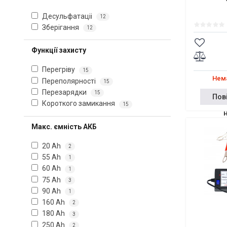
Десульфатаціі
12
Зберігання
12
Функції захисту
Перегріву
15
Нема
Переполярності
15
Перезарядки
15
Пов
Короткого замикання
15
Макс. ємність АКБ
20 Ah
2
55 Ah
1
60 Ah
1
75 Ah
3
90 Ah
1
160 Ah
2
180 Ah
3
250 Ah
2