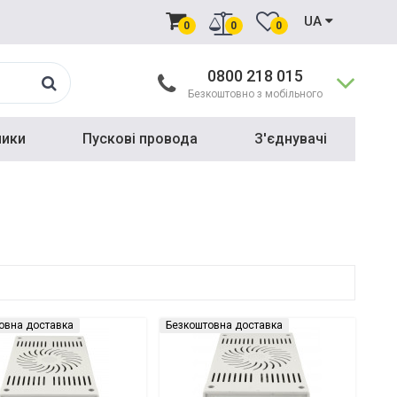
UA
0
0
0
0800 218 015
Безкоштовно з мобільного
ники
Пускові провода
З'єднувачі
овна доставка
Безкоштовна доставка