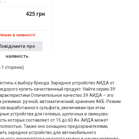
425 грн
Немає в наявності
Повідомити про
наявність
о 1 сторінок)
естись к выбору бренда. Зарядное устройство АИДА от
 недорого купить качественный продукт. Найти серию ЗУ
арактеристики Отличительное качество ЗУ АИДА – это
 режимах: ручной; автоматический; хранение АКБ. Режим
ков выработанного сульфата, увеличивая при этом
дные устройства для гелевых, щелочных и свинцово-
ть которых составляет от 15 до 60 Ач. АИДА может
я полностью. Также оно оснащено предохранителями,
пить зарядное устройство для автомобильного
ильного аккумулятора недорого можно в нашем интернет-