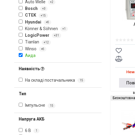
Auto Welle
+2
Bosch
+3
CTEK
+15
Hyundai
+6
Könner & Söhnen
+1
LogicPower
+31
Tianlan
+12
Winso
+6
Аида
Наявність
Нема
На складі постачальника
15
Пов
Тип
Безкоштовна
Імпульсне
15
Напруга АКБ
6 В
1