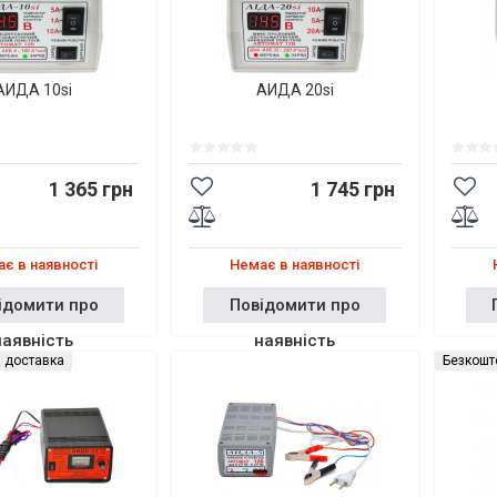
АИДА 10si
АИДА 20si
1 365 грн
1 745 грн
є в наявності
Немає в наявності
ідомити про
Повідомити про
наявність
наявність
 доставка
Безкошт