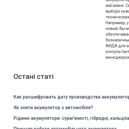
магазине. С
выборе нуж
технических
Например, у
новый. Вы м
обеспечива
безналичным
АИДА для ав
консультант
менеджеров,
Остані статі
Как расшифровать дату производства аккумулято
Як зняти акумулятор з автомобіля?
Рідинні акумулятори: сурм'янисті, гібридні, кальцієв
Принцип роботи автомобільного акумулятора