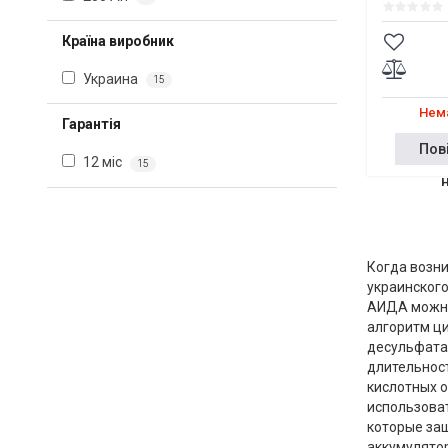
Країна виробник
Украина
15
Нема
Гарантія
Пов
12 міс
15
Когда возни
украинского
АИДА можно
алгоритм ци
десульфатац
длительност
кислотных 
использоват
которые защ
аккумулято