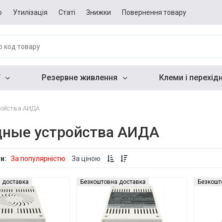
о
Утилізація
Статі
Знижки
Повернення товару
Резервне живлення
Клеми і перехід
ройства АИДА
дные устройства АИДА
ти:
За популярністю
За ціною
 доставка
Безкоштовна доставка
Безкошт