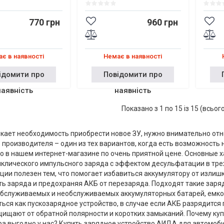
770 грн
960 грн
є в наявності
Немає в наявності
ідомити про
Повідомити про
наявність
наявність
Показано з 1 по 15 із 15 (всьог
кает необходимость приобрести новое ЗУ, нужно внимательно отн
 производителя – один из тех вариантов, когда есть возможность
 в нашем интернет-магазине по очень приятной цене. Основные х
клического импульсного заряда с эффектом десульфатации в трех
ии полезен тем, что помогает избавиться аккумулятору от излиш
ь заряда и предохраняя АКБ от перезаряда. Подходят такие заря
обслуживаемых и необслуживаемых аккумуляторных батарей, емкос
ься как пускозарядное устройство, в случае если АКБ разрядитс
ищают от обратной полярности и коротких замыканий. Почему ку
ра выгодно у нас? Купить зарядное устройство АИДА для автомоб