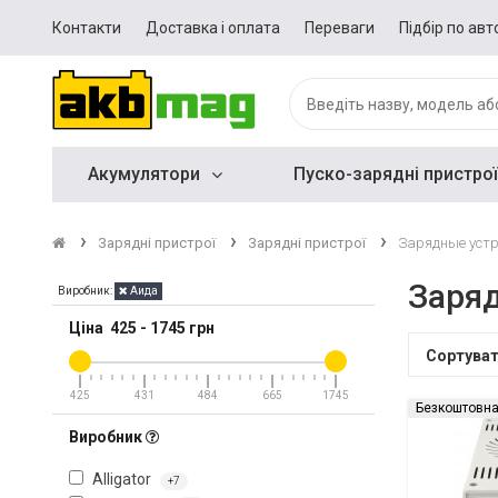
Контакти
Доставка і оплата
Переваги
Підбір по авт
Акумулятори
Пуско-зарядні пристрої
Зарядні пристрої
Зарядні пристрої
Зарядные уст
Заря
Виробник:
Аида
Ціна
425
-
1745
грн
Сортува
425
431
484
665
1745
Безкоштовна
Виробник
Alligator
+7