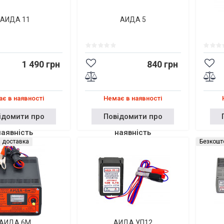
АИДА 11
АИДА 5
1 490 грн
840 грн
є в наявності
Немає в наявності
ідомити про
Повідомити про
наявність
наявність
 доставка
Безкошт
АИДА 6М
АИДА УП12