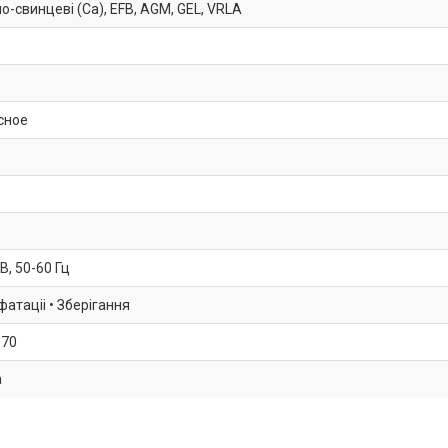
о-свинцеві (Ca), EFB, AGM, GEL, VRLA
сное
В, 50-60 Гц
атаціі • Зберігання
170
а