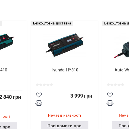
Безкоштовна доставка
Безкоштовна д
Y410
Hyundai HY810
Auto W
3 999 грн
2 840 грн
Немає в наявності
Немає
вності
Повідомити про
Пові
и про