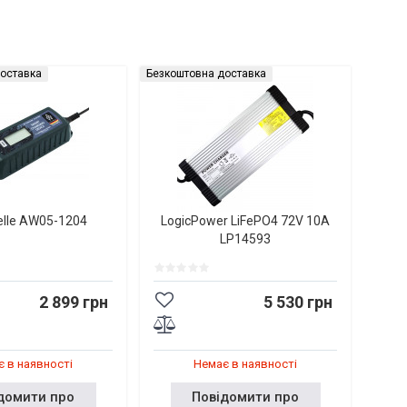
оставка
Безкоштовна доставка
elle AW05-1204
LogicPower LiFePO4 72V 10A
LP14593
2 899 грн
5 530 грн
 в наявності
Немає в наявності
домити про
Повідомити про