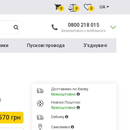
UA
0
0
0
0800 218 015
Безкоштовно з мобільного
ники
Пускові провода
З'єднувачі
Доставимо по Києву
безкоштовно
)
Новою Поштою
безкоштовно
570 грн
Delivery
Cамовивіз