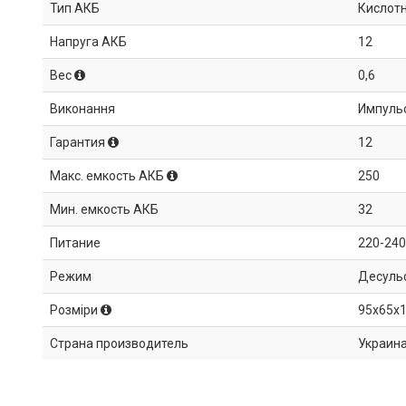
Тип АКБ
Кислотн
Напруга АКБ
12
Вес
0,6
Виконання
Импуль
Гарантия
12
Макс. емкость АКБ
250
Мин. емкость АКБ
32
Питание
220-240
Режим
Десульф
Розміри
95х65х
Страна производитель
Украин