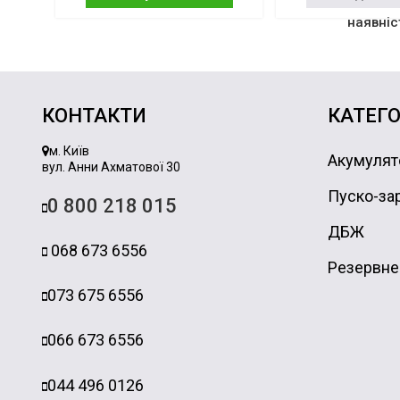
наявніс
КОНТАКТИ
КАТЕГО
м. Київ
Акумулят
вул. Анни Ахматової 30
Пуско-зар
0 800 218 015
ДБЖ
068 673 6556
Резервне
073 675 6556
066 673 6556
044 496 0126