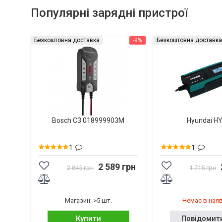
Популярні зарядні пристрої
Безкоштовна доставка
-9%
Безкоштовна доставка
Bosch C3 018999903M
Hyundai H
1
1
2 589 грн
2 845 грн
1 715 грн
Магазин: >5 шт.
Немає в ная
Купити
Повідомит