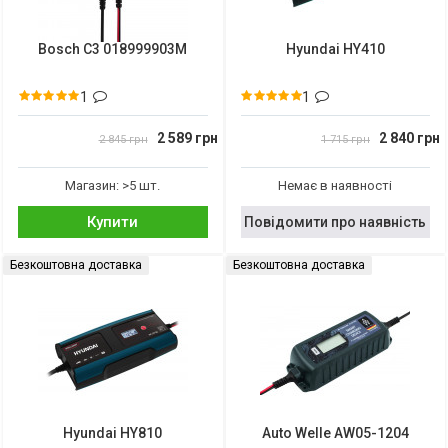
Bosch C3 018999903M
Hyundai HY410
1
1
2 589 грн
2 840 грн
2 845 грн
1 715 грн
Магазин: >5 шт.
Немає в наявності
Купити
Повідомити про наявність
Безкоштовна доставка
Безкоштовна доставка
Hyundai HY810
Auto Welle AW05-1204