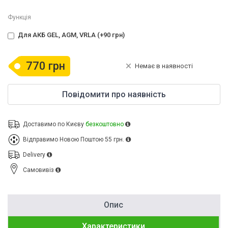
Функція
Для АКБ GEL, AGM, VRLA (+90 грн)
770 грн
Немає в наявності
Повідомити про наявність
Доставимо по Києву
безкоштовно
Відправимо Новою Поштою
55 грн.
Delivery
Cамовивіз
Опис
Характеристики