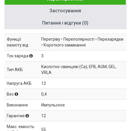
Застосування
Питання і відгуки (0)
Функції
Перегріву • Переполярності • Перезарядки
захисту від
• Короткого замикання
Ток заряда
3
Кислотно-свинцеві (Ca), EFB, AGM, GEL,
Тип АКБ
VRLA
Напруга АКБ
12
Вес
0,4
Виконання
Импульсное
Гарантия
12
Макс. емкость
55