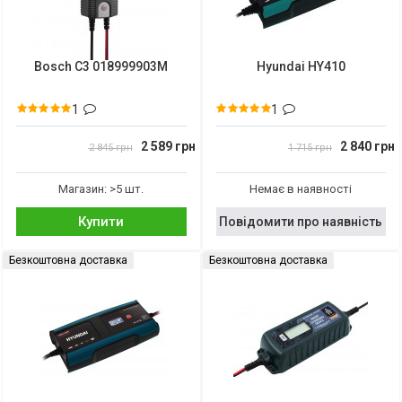
Bosch C3 018999903M
Hyundai HY410
1
1
2 589 грн
2 840 грн
2 845 грн
1 715 грн
Магазин: >5 шт.
Немає в наявності
Купити
Повідомити про наявність
Безкоштовна доставка
Безкоштовна доставка