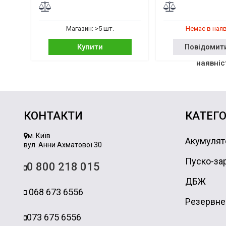
Магазин: >5 шт.
Немає в ная
Купити
Повідомит
наявніс
КОНТАКТИ
КАТЕГО
м. Київ
Акумулят
вул. Анни Ахматової 30
Пуско-зар
0 800 218 015
ДБЖ
068 673 6556
Резервне
073 675 6556