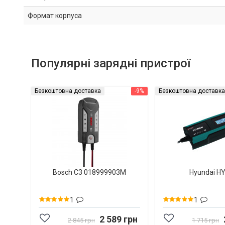
Формат корпуса
Популярні зарядні пристрої
Безкоштовна доставка
-9%
Безкоштовна доставка
Bosch C3 018999903M
Hyundai H
1
1
2 589 грн
2 845 грн
1 715 грн