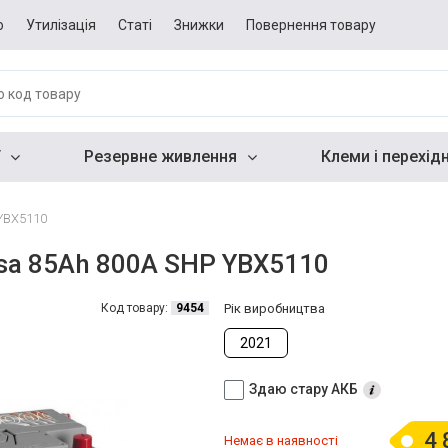
о
Утилізація
Статі
Знижки
Повернення товару
Резервне живлення
Клеми і перехід
YBX5110
sa 85Ah 800A SHP YBX5110
Код товару:
9454
Рік виробництва
2021
Здаю стару АКБ
4 
Немає в наявності