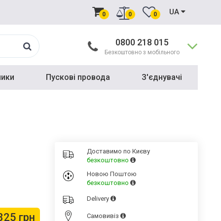
UA
0
0
0
0800 218 015
Безкоштовно з мобільного
ники
Пускові провода
З'єднувачі
Доставимо по Києву
безкоштовно
Новою Поштою
безкоштовно
Delivery
825 грн
Cамовивіз