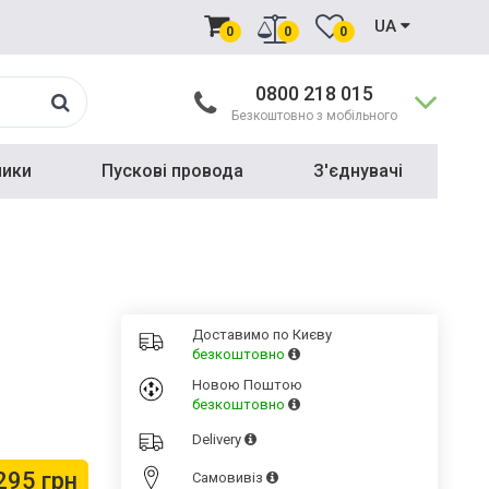
UA
0
0
0
0800 218 015
Безкоштовно з мобільного
ники
Пускові провода
З'єднувачі
Доставимо по Києву
безкоштовно
Новою Поштою
безкоштовно
Delivery
295 грн
Cамовивіз