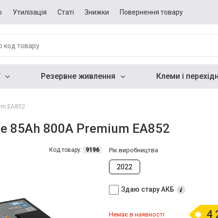
о
Утилізація
Статі
Знижки
Повернення товару
Резервне живлення
Клеми і перехід
um EA852
de 85Ah 800A Premium EA852
Код товару:
9196
Рік виробництва
2022
Здаю стару АКБ
4 
Немає в наявності