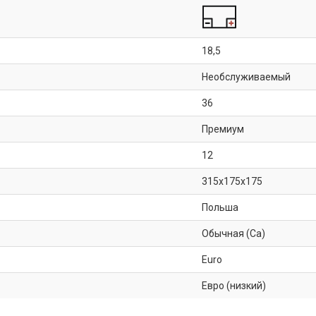
18,5
Необслуживаемый
36
Премиум
12
315x175x175
Польша
Обычная (Ca)
Euro
Евро (низкий)