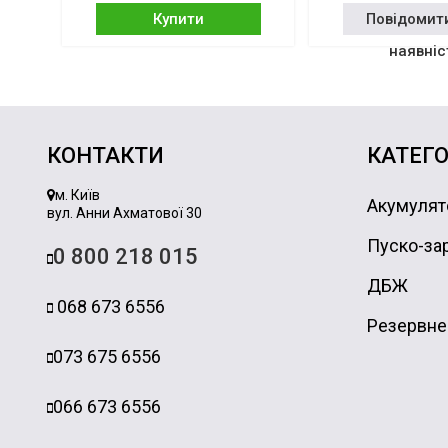
Купити
Повідомит
наявніс
КОНТАКТИ
КАТЕГО
м. Київ
Акумулят
вул. Анни Ахматової 30
Пуско-зар
0 800 218 015
ДБЖ
068 673 6556
Резервне
073 675 6556
066 673 6556