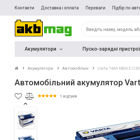
Контакти
Доставка і оплата
Переваги
Підбір по авт
Акумулятори
Пуско-зарядні пристрої
Акумулятори
Автомобільні
Varta 74Ah 680A E12 B
Автомобільний акумулятор Vart
1 відгуків