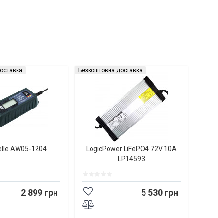
оставка
Безкоштовна доставка
elle AW05-1204
LogicPower LiFePO4 72V 10A
LP14593
2 899 грн
5 530 грн