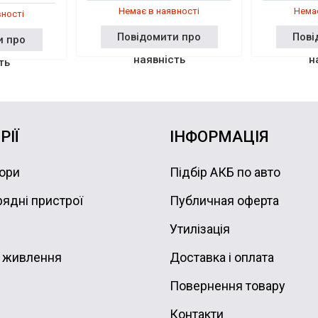
Немає в наявності
Немає
вності
Повідомити про
Пові
и про
наявність
н
ть
РІЇ
ІНФОРМАЦІЯ
ори
Підбір АКБ по авто
ядні пристрої
Публичная оферта
Утилізація
 живлення
Доставка і оплата
Повернення товару
Контакти