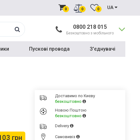
UA
0
0
0
0800 218 015
Безкоштовно з мобільного
ники
Пускові провода
З'єднувачі
Доставимо по Києву
безкоштовно
Новою Поштою
безкоштовно
Delivery
103 грн
Cамовивіз