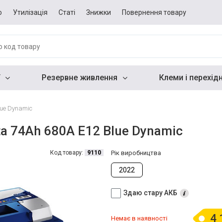
о
Утилізація
Статі
Знижки
Повернення товару
Резервне живлення
Клеми і перехід
lue Dynamic
a 74Ah 680A E12 Blue Dynamic
Код товару:
9110
Рік виробництва
2022
Здаю стару АКБ
4 
Немає в наявності