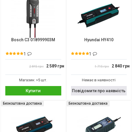
Bosch C3 018999903M
Hyundai HY410
1
1
2 589 грн
2 840 грн
2 845 грн
1 715 грн
Магазин: >5 шт.
Немає в наявності
Купити
Повідомити про наявність
Безкоштовна доставка
Безкоштовна доставка