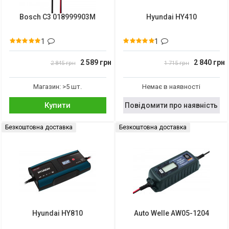
Bosch C3 018999903M
Hyundai HY410
1
1
2 589 грн
2 840 грн
2 845 грн
1 715 грн
Магазин: >5 шт.
Немає в наявності
Купити
Повідомити про наявність
Безкоштовна доставка
Безкоштовна доставка
Hyundai HY810
Auto Welle AW05-1204