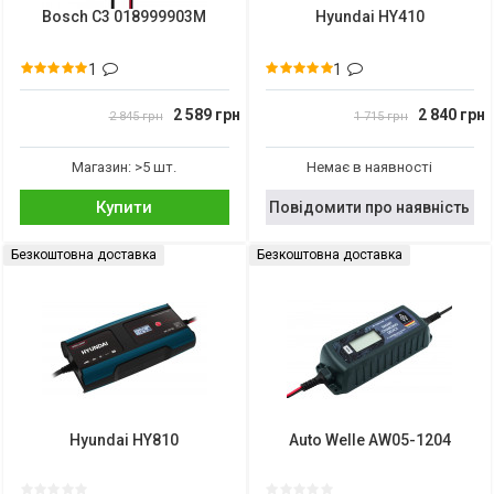
Bosch C3 018999903M
Hyundai HY410
1
1
2 589 грн
2 840 грн
2 845 грн
1 715 грн
Магазин: >5 шт.
Немає в наявності
Купити
Повідомити про наявність
Безкоштовна доставка
Безкоштовна доставка
Hyundai HY810
Auto Welle AW05-1204