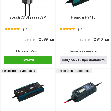
Bosch C3 018999903M
Hyundai HY410
1
1
2 589 грн
2 840 грн
2 845 грн
1 715 грн
Магазин: >5 шт.
Немає в наявності
Купити
Повідомити про наявність
Безкоштовна доставка
Безкоштовна доставка