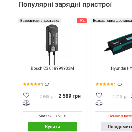
Популярні зарядні пристрої
Безкоштовна доставка
-9%
Безкоштовна доставка
Bosch C3 018999903M
Hyundai H
1
1
2 589 грн
2 845 грн
1 715 грн
Магазин: >5 шт.
Немає в ная
Купити
Повідомит