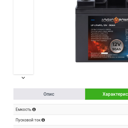
Опис
Характерис
Емкость
Пусковой ток