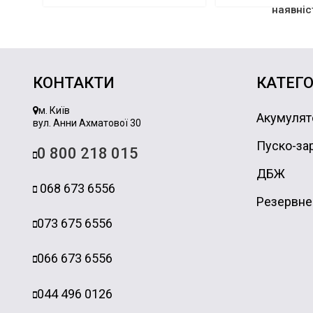
наявніс
КОНТАКТИ
КАТЕГО
м. Київ
Акумулят
вул. Анни Ахматової 30
Пуско-зар
0 800 218 015
ДБЖ
068 673 6556
Резервне
073 675 6556
066 673 6556
044 496 0126