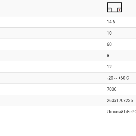
14,6
10
60
8
12
-20 ~ +60 C
7000
260x170x235
Літієвий LiFeP