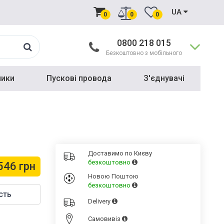
UA
0
0
0
0800 218 015
Безкоштовно з мобільного
ники
Пускові провода
З'єднувачі
Доставимо по Києву
безкоштовно
546 грн
Новою Поштою
безкоштовно
сть
Delivery
Cамовивіз