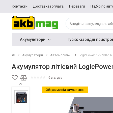
Контакти
Доставка і оплата
Переваги
Підбір по авт
Акумулятори
Пуско-зарядні пристрої
Акумулятори
Автомобільні
LogicPower 12V 90Ah R
Акумулятор літієвий LogicPowe
0 відгуків
Збираємо під замовлення