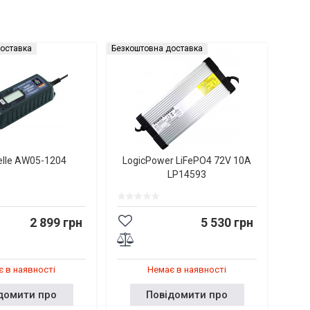
оставка
Безкоштовна доставка
elle AW05-1204
LogicPower LiFePO4 72V 10A
LP14593
2 899 грн
5 530 грн
 в наявності
Немає в наявності
домити про
Повідомити про