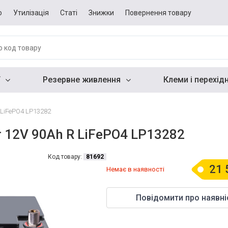
о
Утилізація
Статі
Знижки
Повернення товару
Резервне живлення
Клеми і перехід
 LiFePO4 LP13282
r 12V 90Ah R LiFePO4 LP13282
Код товару:
81692
21 
Немає в наявності
Повідомити про наявні