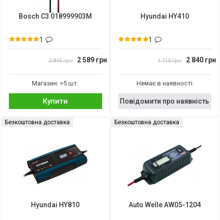
Bosch C3 018999903M
Hyundai HY410
1
1
2 589 грн
2 840 грн
2 845 грн
1 715 грн
Магазин: >5 шт.
Немає в наявності
Купити
Повідомити про наявність
Безкоштовна доставка
Безкоштовна доставка
Hyundai HY810
Auto Welle AW05-1204