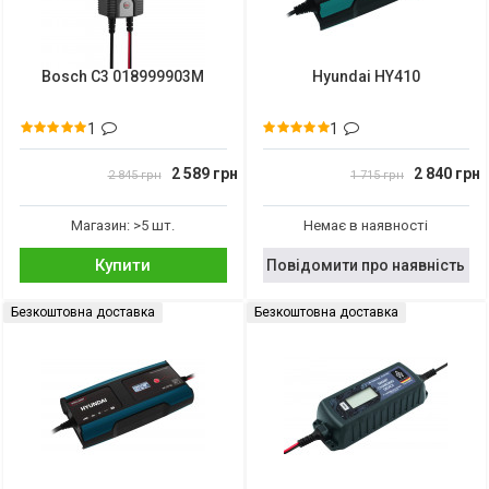
Bosch C3 018999903M
Hyundai HY410
1
1
2 589 грн
2 840 грн
2 845 грн
1 715 грн
Магазин: >5 шт.
Немає в наявності
Купити
Повідомити про наявність
Безкоштовна доставка
Безкоштовна доставка