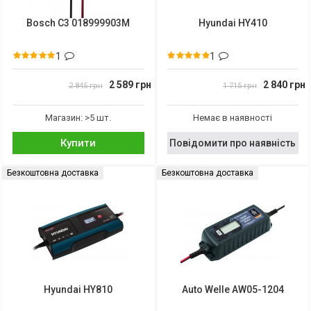
Bosch C3 018999903M
Hyundai HY410
1
1
2 589 грн
2 840 грн
2 845 грн
1 715 грн
Магазин: >5 шт.
Немає в наявності
Купити
Повідомити про наявність
Безкоштовна доставка
Безкоштовна доставка
Hyundai HY810
Auto Welle AW05-1204