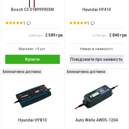
Bosch C3 018999903M
Hyundai HY410
1
1
2 589 грн
2 840 грн
2 845 грн
1 715 грн
Магазин: >5 шт.
Немає в наявності
Купити
Повідомити про наявність
Безкоштовна доставка
Безкоштовна доставка
Hyundai HY810
Auto Welle AW05-1204