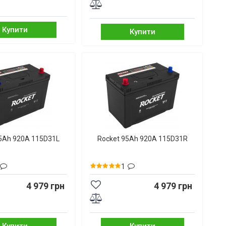
Купити
Купити
5Ah 920A 115D31L
Rocket 95Ah 920A 115D31R
1
4 979 грн
4 979 грн