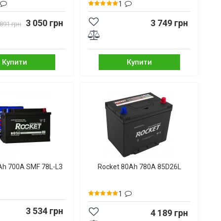
1
3 050 грн
3 749 грн
 891 грн
Купити
Купити
Ah 700A SMF 78L-L3
Rocket 80Ah 780A 85D26L
1
3 534 грн
4 189 грн