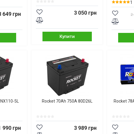
1
3 050 грн
3 649 грн
2
Купити
 NX110-5L
Rocket 70Ah 750A 80D26L
Rocket 78
1 990 грн
3 989 грн