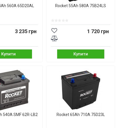
4Ah 560A 65D20AL
Rocket 55Ah 580A 75B24LS
3 235 грн
1 720 грн
Купити
Купити
h 540A SMF 62R-LB2
Rocket 65Ah 710A 75D23L