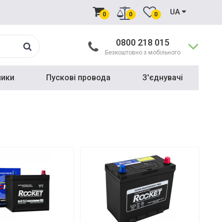
UA
0
0
0
0800 218 015
Безкоштовно з мобільного
ники
Пускові провода
З'єднувачі