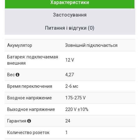
Характеристики
Застосування
Питання і відгуки (0)
Акумулятор
Зовнішній підключається
Батарея: подключаемая
12 V
внешняя
Вес
4,27
Время переключения
2-6 мс
Входное напряжение
175-275 V
Выходное напряжение
220 V ±10%
Гарантия
24
Количество розеток
1