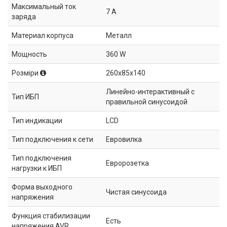
Максимальный ток
7 А
заряда
Материал корпуса
Металл
Мощность
360 W
Розміри
260x85x140
Линейно-интерактивный с
Тип ИБП
правильной синусоидой
Тип индикации
LCD
Тип подключения к сети
Евровилка
Тип подключения
Евророзетка
нагрузки к ИБП
Форма выходного
Чистая синусоида
напряжения
Функция стабилизации
Есть
напряжения AVR