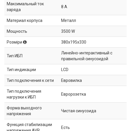
Максимальный ток
8 А
заряда
Материал корпуса
Металл
Мощность
3500 W
Розміри
380x195x330
Линейно-интерактивный с
Тип ИБП
правильной синусоидой
Тип индикации
LCD
Тип подключения к сети
Евровилка
Тип подключения
Евророзетка
нагрузки к ИБП
Форма выходного
Чистая синусоида
напряжения
Функция стабилизации
Есть
напряжения AVR