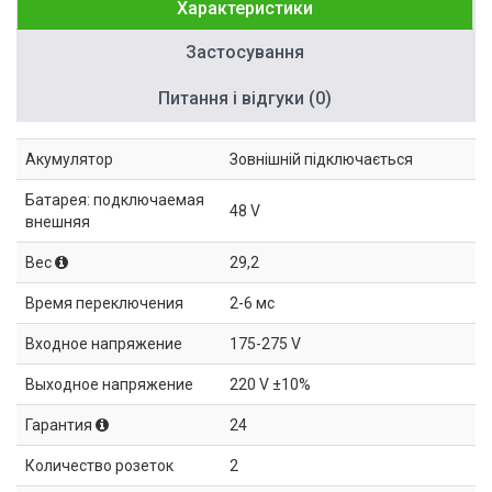
Характеристики
Застосування
Питання і відгуки (0)
Акумулятор
Зовнішній підключається
Батарея: подключаемая
48 V
внешняя
Вес
29,2
Время переключения
2-6 мс
Входное напряжение
175-275 V
Выходное напряжение
220 V ±10%
Гарантия
24
Количество розеток
2