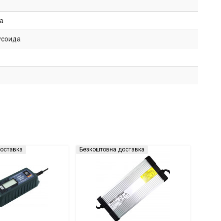
а
усоида
оставка
Безкоштовна доставка