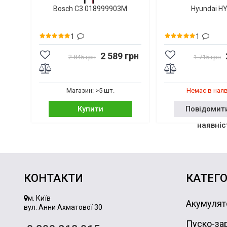
Bosch C3 018999903M
Hyundai H
1
1
2 589 грн
2 845 грн
1 715 грн
Магазин: >5 шт.
Немає в ная
Купити
Повідомит
наявніс
КОНТАКТИ
КАТЕГО
м. Київ
Акумулят
вул. Анни Ахматової 30
Пуско-зар