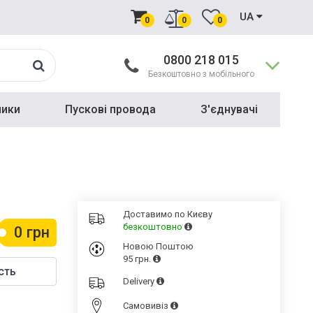
UA
0
0
0
0800 218 015
Безкоштовно з мобільного
ники
Пускові провода
З'єднувачі
Доставимо по Києву
безкоштовно
0 грн
Новою Поштою
95 грн.
сть
Delivery
Cамовивіз