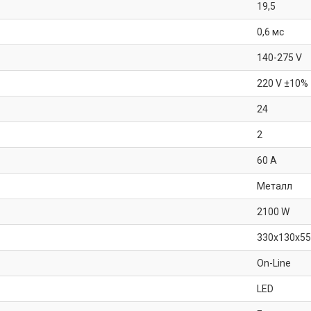
19,5
0,6 мс
140-275 V
220 V ±10%
24
2
60 А
Металл
2100 W
330x130x5
On-Line
LED