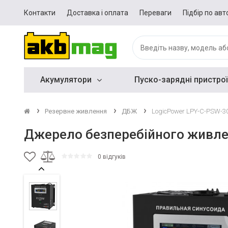
Контакти
Доставка і оплата
Переваги
Підбір по авт
Акумулятори
Пуско-зарядні пристрої
Резервне живлення
ДБЖ
LogicPower LPY-C-PSW-3
Джерело безперебійного живле
0 відгуків