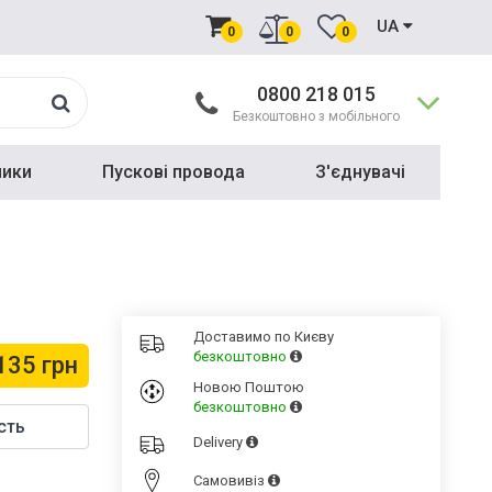
UA
0
0
0
0800 218 015
Безкоштовно з мобільного
ники
Пускові провода
З'єднувачі
Доставимо по Києву
безкоштовно
135 грн
Новою Поштою
безкоштовно
сть
Delivery
Cамовивіз