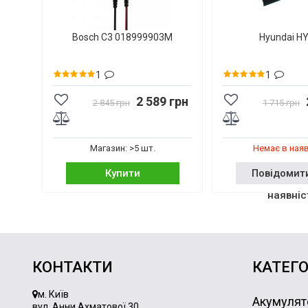
Bosch C3 018999903M
Hyundai H
1
1
2 589 грн
2 845 грн
1 715 грн
Магазин: >5 шт.
Немає в ная
Купити
Повідомит
наявніс
КОНТАКТИ
КАТЕГО
м. Київ
Акумулят
вул. Анни Ахматової 30