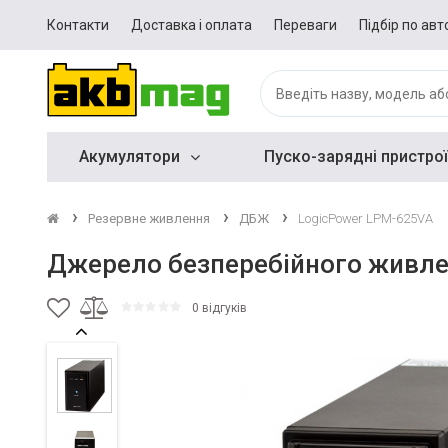
Контакти
Доставка і оплата
Переваги
Підбір по авт
Акумулятори
Пуско-зарядні пристрої
Резервне живлення
ДБЖ
LogicPower LPM-625VA
Джерело безперебійного живле
0 відгуків