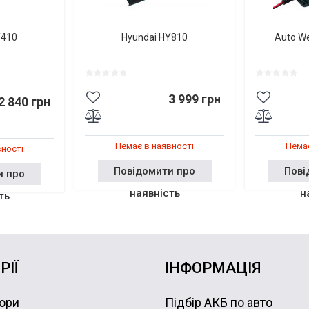
Y410
Hyundai HY810
Auto W
3 999 грн
2 840 грн
Немає в наявності
Немає
вності
Повідомити про
Пові
и про
наявність
н
ть
РІЇ
ІНФОРМАЦІЯ
ори
Підбір АКБ по авто