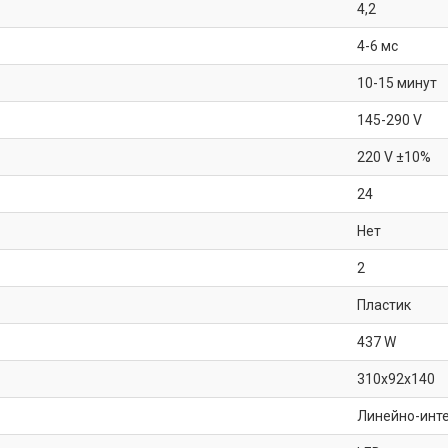
4,2
4-6 мс
10-15 минут
145-290 V
220 V ±10%
24
Нет
2
Пластик
437 W
310x92x140
Линейно-инт