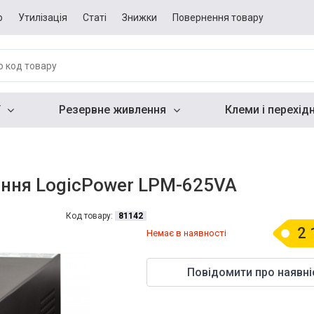
о
Утилізація
Статі
Знижки
Повернення товару
Резервне живлення
Клеми і перехід
ння LogicPower LPM-625VA
Код товару:
81142
2 
Немає в наявності
Повідомити про наявні