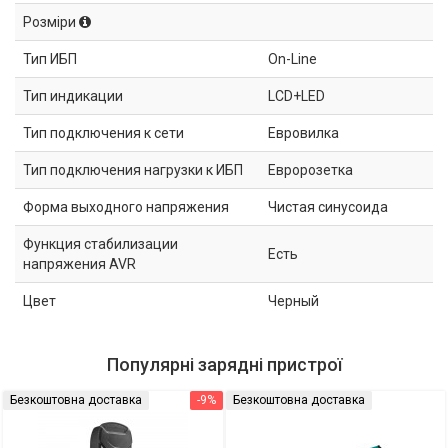
Розміри
Тип ИБП
On-Line
Тип индикации
LCD+LED
Тип подключения к сети
Евровилка
Тип подключения нагрузки к ИБП
Евророзетка
Форма выходного напряжения
Чистая синусоида
Функция стабилизации
Есть
напряжения AVR
Цвет
Черный
Популярні зарядні пристрої
Безкоштовна доставка
-9%
Безкоштовна доставка