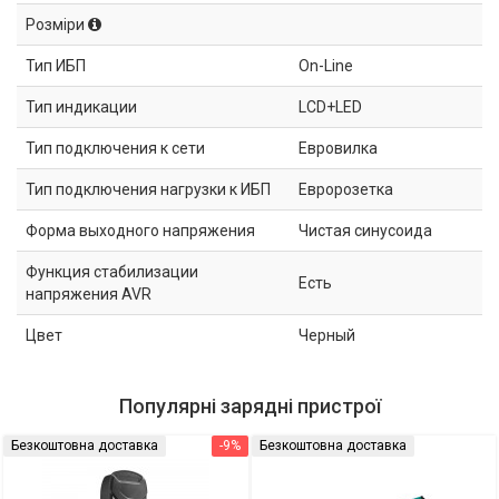
Розміри
Тип ИБП
On-Line
Тип индикации
LCD+LED
Тип подключения к сети
Евровилка
Тип подключения нагрузки к ИБП
Евророзетка
Форма выходного напряжения
Чистая синусоида
Функция стабилизации
Есть
напряжения AVR
Цвет
Черный
Популярні зарядні пристрої
Безкоштовна доставка
-9%
Безкоштовна доставка