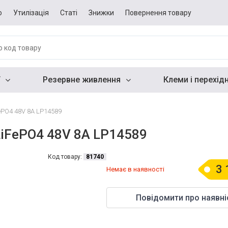
о
Утилізація
Статі
Знижки
Повернення товару
Резервне живлення
Клеми і перехід
ePO4 48V 8A LP14589
LiFePO4 48V 8A LP14589
Код товару:
81740
3 
Немає в наявності
Повідомити про наявні