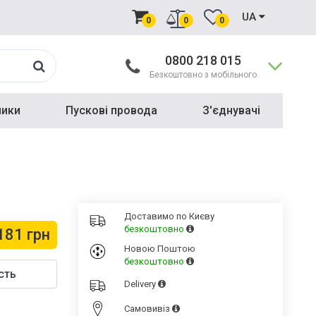
UA
0
0
0
0800 218 015
Безкоштовно з мобільного
ники
Пускові провода
З'єднувачі
Доставимо по Києву
безкоштовно
181 грн
Новою Поштою
безкоштовно
сть
Delivery
Cамовивіз