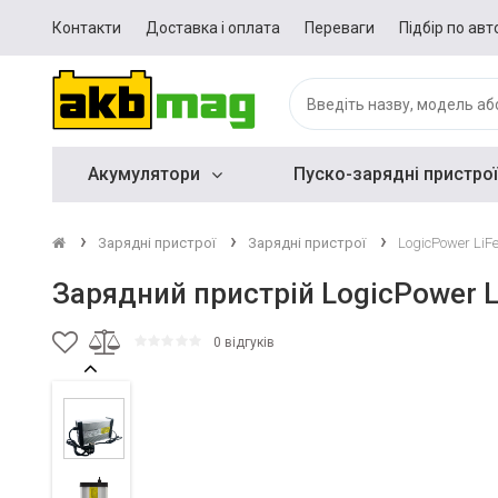
Контакти
Доставка і оплата
Переваги
Підбір по авт
Акумулятори
Пуско-зарядні пристрої
Зарядні пристрої
Зарядні пристрої
LogicPower LiF
Зарядний пристрій LogicPower 
0 відгуків