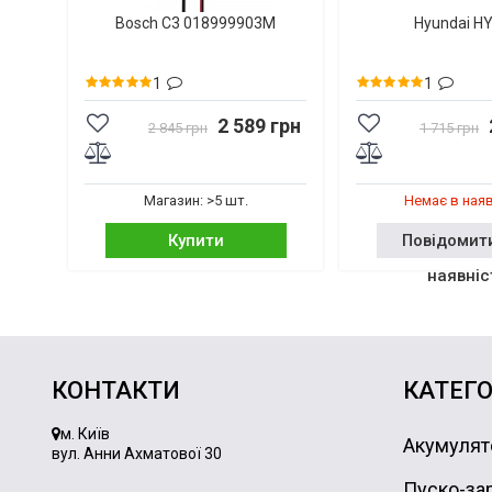
Bosch C3 018999903M
Hyundai H
1
1
2 589 грн
2 845 грн
1 715 грн
Магазин: >5 шт.
Немає в ная
Купити
Повідомит
наявніс
КОНТАКТИ
КАТЕГО
м. Київ
Акумулят
вул. Анни Ахматової 30
Пуско-зар