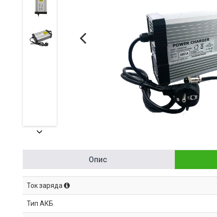
Опис
Ток заряда
Тип АКБ