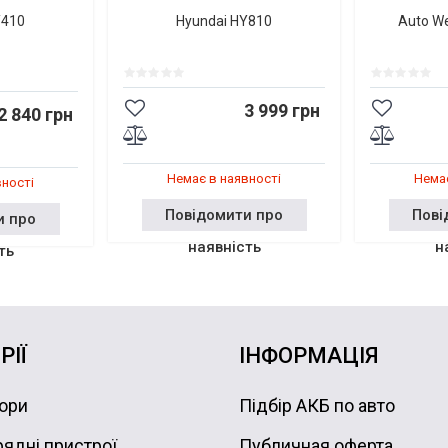
Y410
Hyundai HY810
Auto W
3 999 грн
2 840 грн
Немає в наявності
Немає
вності
Повідомити про
Пові
и про
наявність
н
ть
РІЇ
ІНФОРМАЦІЯ
ори
Підбір АКБ по авто
ядні пристрої
Публичная оферта