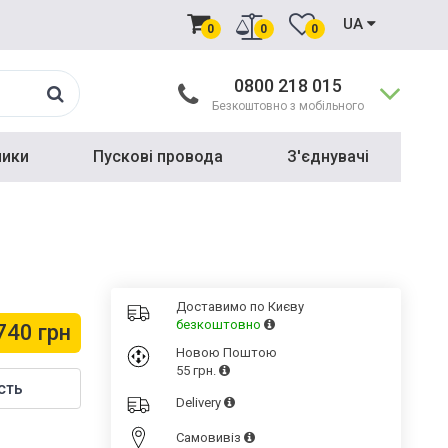
UA
0
0
0
0800 218 015
Безкоштовно з мобільного
ники
Пускові провода
З'єднувачі
Доставимо по Києву
безкоштовно
740 грн
Новою Поштою
55 грн.
сть
Delivery
Cамовивіз