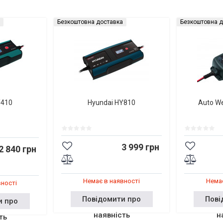
Безкоштовна доставка
Безкоштовна д
Y410
Hyundai HY810
Auto W
3 999 грн
2 840 грн
Немає в наявності
Немає
вності
Повідомити про
Пові
и про
наявність
н
ть