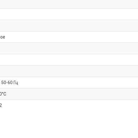
ное
 50-60 Гц
40°C
2