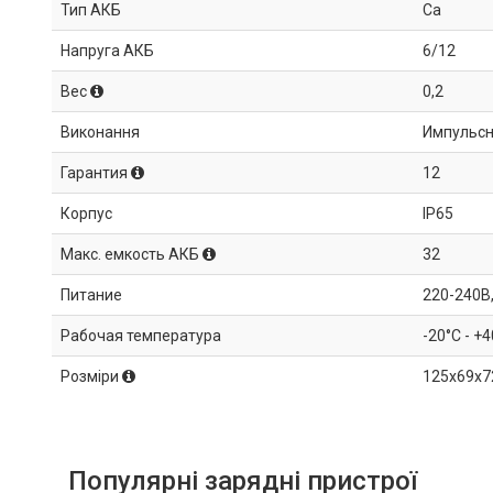
Тип АКБ
Ca
Напруга АКБ
6/12
Вес
0,2
Виконання
Импульс
Гарантия
12
Корпус
IP65
Макс. емкость АКБ
32
Питание
220-240В,
Рабочая температура
-20°C - +
Розміри
125х69х7
Популярні зарядні пристрої