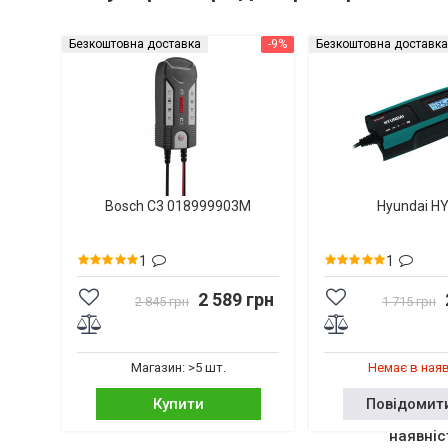
Безкоштовна доставка
-9%
Безкоштовна доставка
Bosch C3 018999903M
Hyundai H
1
1
2 589 грн
2 845 грн
1 715 грн
Магазин: >5 шт.
Немає в ная
Купити
Повідомит
наявніс