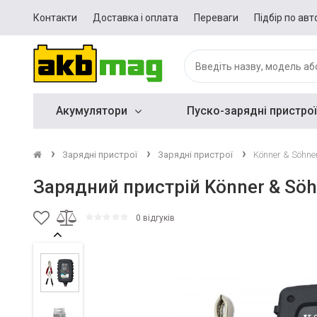
Контакти
Доставка і оплата
Переваги
Підбір по авт
Акумулятори
Пуско-зарядні пристрої
Зарядні пристрої
Зарядні пристрої
Könner & Söhne
Зарядний пристрій Könner & Sö
0 відгуків