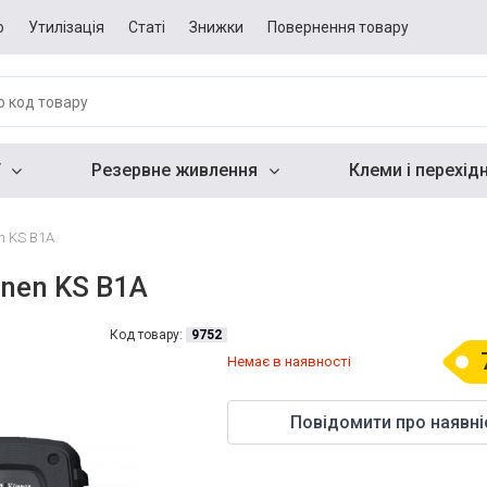
о
Утилізація
Статі
Знижки
Повернення товару
Резервне живлення
Клеми і перехід
n KS B1A
hnen KS B1A
Код товару:
9752
Немає в наявності
Повідомити про наявні