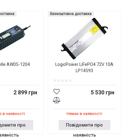
оставка
Безкоштовна доставка
elle AW05-1204
LogicPower LiFePO4 72V 10A
LP14593
2 899 грн
5 530 грн
 в наявності
Немає в наявності
домити про
Повідомити про
аявність
наявність