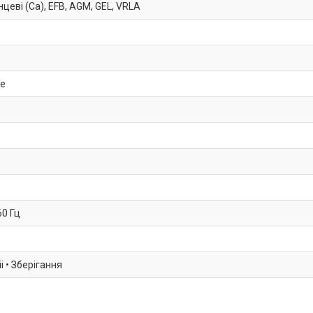
цеві (Ca), EFB, AGM, GEL, VRLA
не
60 Гц
 • Зберігання