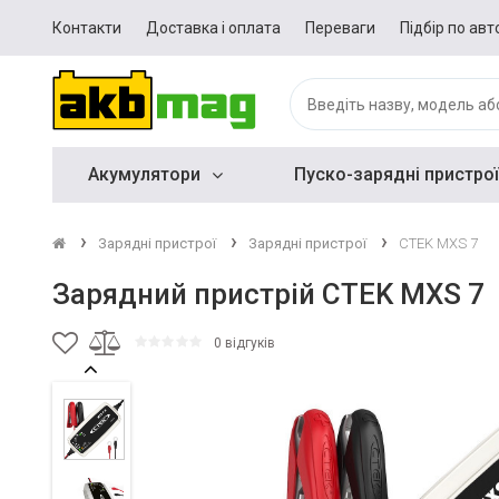
Контакти
Доставка і оплата
Переваги
Підбір по авт
Акумулятори
Пуско-зарядні пристрої
Зарядні пристрої
Зарядні пристрої
CTEK MXS 7
Зарядний пристрій CTEK MXS 7
0 відгуків