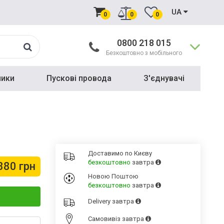
UA
0
0
0
0800 218 015
Безкоштовно з мобільного
ники
Пускові провода
З'єднувачі
Доставимо по Києву
безкоштовно
завтра
880 грн
Новою Поштою
безкоштовно
завтра
Delivery
завтра
Cамовивіз
завтра