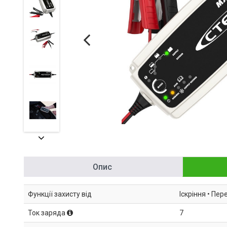
Опис
Функції захисту від
Іскріння • Пе
Ток заряда
7