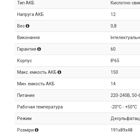
Тип АКБ
Кислотно-свин
Напруга АКБ
12
Вес
0,8
Виконання
Інтелектуаль
Гарантия
60
Корпус
IP65
Макс. емкость АКБ
150
Мин. емкость АКБ
14
Питание
220-240В, 50-
Рабочая температура
-20°C - +50°C
Режим
Десульфатаціі
Розміри
191x89x48