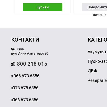
Купити
Повідомит
наявніс
КОНТАКТИ
КАТЕГО
м. Київ
Акумулят
вул. Анни Ахматової 30
Пуско-зар
0 800 218 015
ДБЖ
068 673 6556
Резервне
073 675 6556
066 673 6556