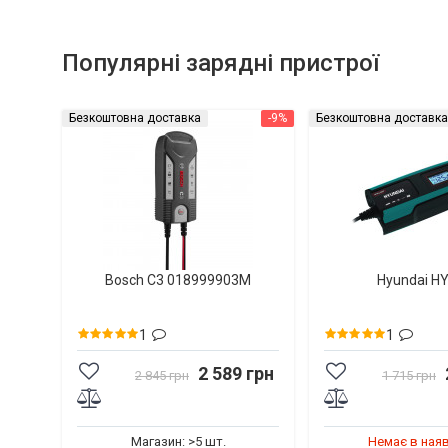
Популярні зарядні пристрої
Безкоштовна доставка
-9%
Безкоштовна доставка
Bosch C3 018999903M
Hyundai H
1
1
2 589 грн
2 845 грн
1 715 грн
Магазин: >5 шт.
Немає в ная