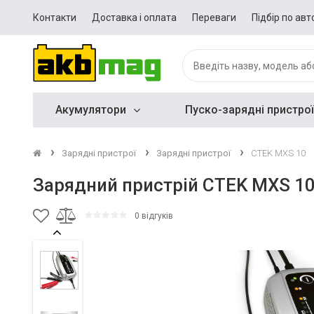
Контакти
Доставка і оплата
Переваги
Підбір по авт
Акумулятори
Пуско-зарядні пристрої
Зарядні пристрої
Зарядні пристрої
CTEK MXS 10
Зарядний пристрій CTEK MXS 1
0 відгуків