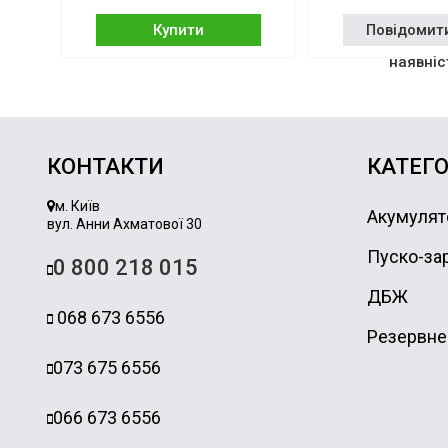
Купити
Повідомит
наявніс
КОНТАКТИ
КАТЕГО
м. Київ
Акумулят
вул. Анни Ахматової 30
Пуско-зар
0 800 218 015
ДБЖ
068 673 6556
Резервне
073 675 6556
066 673 6556