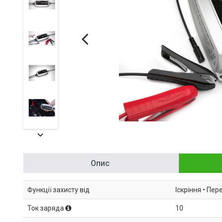
Опис
Функції захисту від
Іскріння • Пе
Ток заряда
10