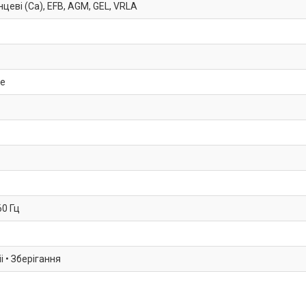
цеві (Ca), EFB, AGM, GEL, VRLA
не
60 Гц
 • Зберігання