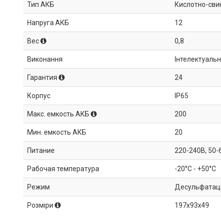
Тип АКБ
Кислотно-свин
Напруга АКБ
12
Вес
0,8
Виконання
Інтелектуаль
Гарантия
24
Корпус
IP65
Макс. емкость АКБ
200
Мин. емкость АКБ
20
Питание
220-240В, 50-
Рабочая температура
-20°C - +50°C
Режим
Десульфатаціі
Розміри
197x93x49