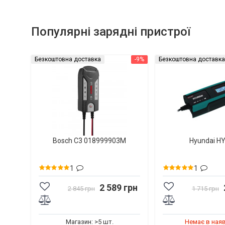
Популярні зарядні пристрої
Безкоштовна доставка
-9%
Безкоштовна доставка
Bosch C3 018999903M
Hyundai H
1
1
2 589 грн
2 845 грн
1 715 грн
Магазин: >5 шт.
Немає в ная