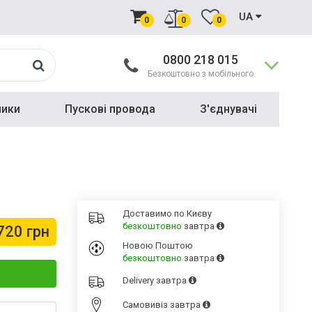
UA
0
0
0
0800 218 015
Безкоштовно з мобільного
ники
Пускові провода
З'єднувачі
Доставимо по Києву
безкоштовно
завтра
720 грн
Новою Поштою
безкоштовно
завтра
Delivery
завтра
Cамовивіз
завтра