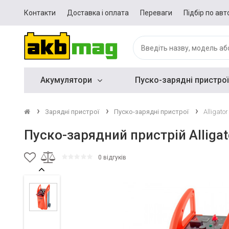
Контакти
Доставка і оплата
Переваги
Підбір по авт
Акумулятори
Пуско-зарядні пристрої
Зарядні пристрої
Пуско-зарядні пристрої
Alligato
Пуско-зарядний пристрій Alliga
0 відгуків