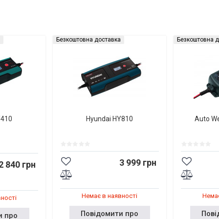
Безкоштовна доставка
Безкоштовна д
Y410
Hyundai HY810
Auto W
3 999 грн
2 840 грн
Немає в наявності
Немає
вності
Повідомити про
Пові
и про