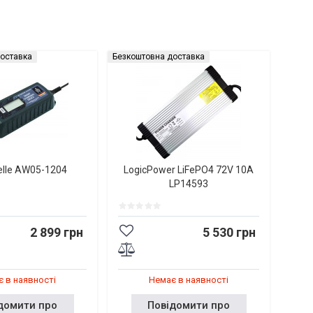
оставка
Безкоштовна доставка
elle AW05-1204
LogicPower LiFePO4 72V 10A
LP14593
2 899 грн
5 530 грн
 в наявності
Немає в наявності
домити про
Повідомити про