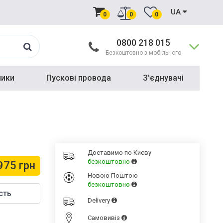
UA
0
0
0
0800 218 015
Безкоштовно з мобільного
ники
Пускові провода
З'єднувачі
Доставимо по Києву
безкоштовно
975 грн
Новою Поштою
безкоштовно
сть
Delivery
Cамовивіз