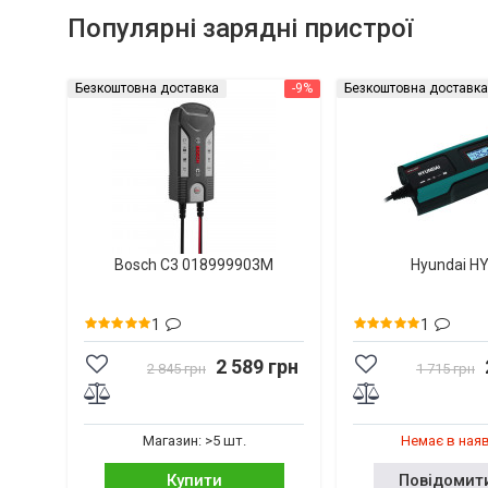
Популярні зарядні пристрої
Безкоштовна доставка
-9%
Безкоштовна доставка
Bosch C3 018999903M
Hyundai H
1
1
2 589 грн
2 845 грн
1 715 грн
Магазин: >5 шт.
Немає в ная
Купити
Повідомит