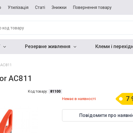
о
Утилізація
Статі
Знижки
Повернення товару
Резервне живлення
Клеми і перехід
r AC811
tor AC811
Код товару:
81100
7 
Немає в наявності
Повідомити про наявні