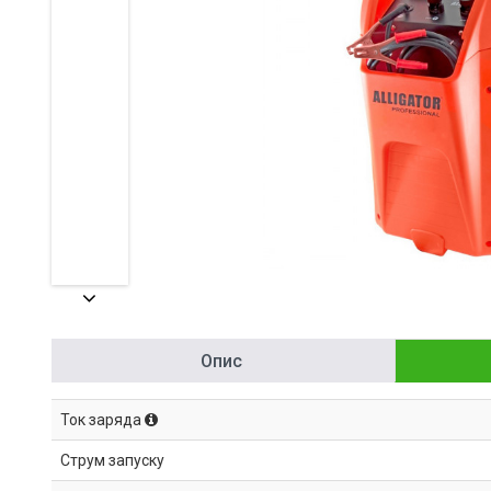
Опис
Ток заряда
Струм запуску