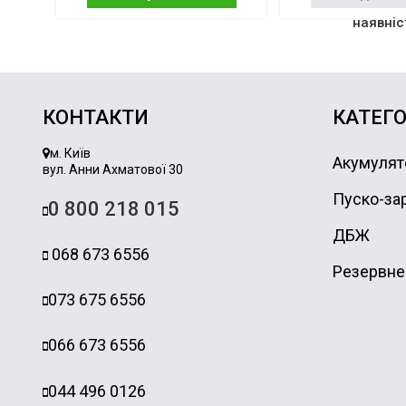
наявніс
КОНТАКТИ
КАТЕГО
м. Київ
Акумулят
вул. Анни Ахматової 30
Пуско-зар
0 800 218 015
ДБЖ
068 673 6556
Резервне
073 675 6556
066 673 6556
044 496 0126