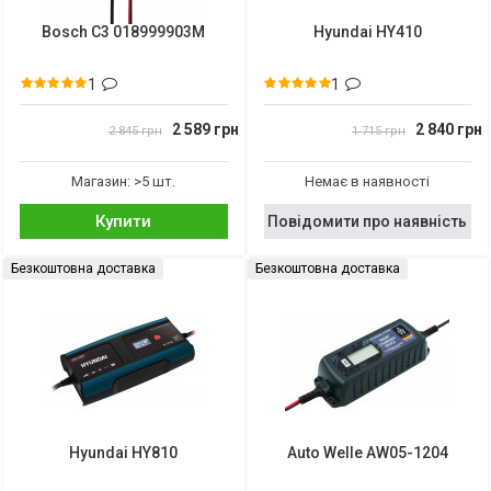
Bosch C3 018999903M
Hyundai HY410
1
1
2 589 грн
2 840 грн
2 845 грн
1 715 грн
Магазин: >5 шт.
Немає в наявності
Купити
Повідомити про наявність
Безкоштовна доставка
Безкоштовна доставка
Hyundai HY810
Auto Welle AW05-1204