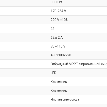
3000 W
170-264 V
220 V ±10%
24
62 ± 2 A
70~115 V
480x380x220
Гибридный MPPT с правильной син
LED
Клеммник
Клеммник
Чистая синусоида