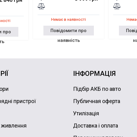
Немає в наявності
Немає
вності
Повідомити про
Пові
и про
наявність
н
ть
РІЇ
ІНФОРМАЦІЯ
ори
Підбір АКБ по авто
ядні пристрої
Публичная оферта
Утилізація
 живлення
Доставка і оплата