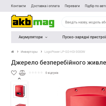
Контакти
Доставка і оплата
Переваги
Підбір по авт
Акумулятори
Пуско-зарядні пристрої
Инверторы
LogicPower LP-GS-HSI-3000W
Джерело безперебійного живле
0 відгуків