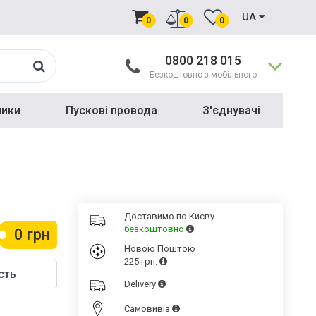
UA
0
0
0
0800 218 015
Безкоштовно з мобільного
ники
Пускові провода
З'єднувачі
Доставимо по Києву
безкоштовно
0 грн
Новою Поштою
225 грн.
сть
Delivery
Cамовивіз