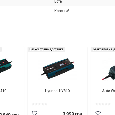
Есть
Красный
Безкоштовна доставка
Безкоштовна д
Y410
Hyundai HY810
Auto W
3 999 грн
2 840 грн