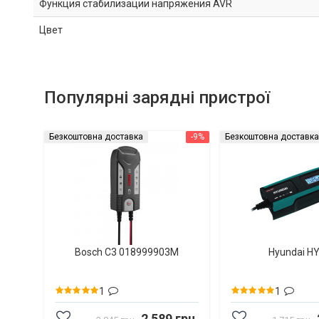
Функция стабилизации напряжения AVR
Цвет
Популярні зарядні пристрої
Безкоштовна доставка
-9%
Безкоштовна доставка
Bosch C3 018999903M
Hyundai H
1
1
2 589 грн