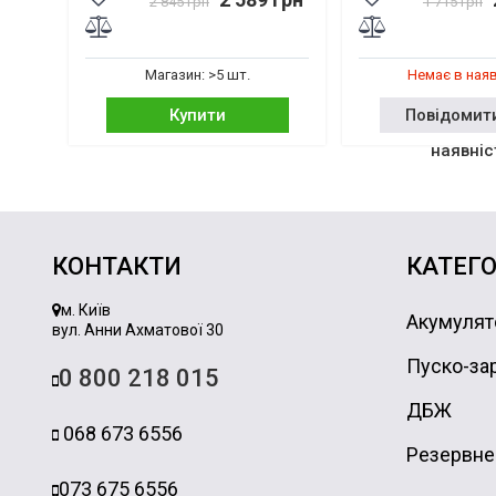
2 845 грн
1 715 грн
Магазин: >5 шт.
Немає в ная
Купити
Повідомит
наявніс
КОНТАКТИ
КАТЕГО
м. Київ
Акумулят
вул. Анни Ахматової 30
Пуско-зар
0 800 218 015
ДБЖ
068 673 6556
Резервне
073 675 6556