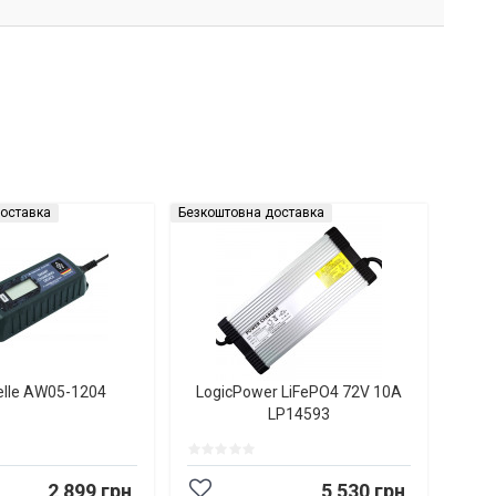
оставка
Безкоштовна доставка
elle AW05-1204
LogicPower LiFePO4 72V 10A
LP14593
2 899 грн
5 530 грн