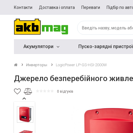
Контакти
Доставка і оплата
Переваги
Підбір по авт
Акумулятори
Пуско-зарядні пристрої
Инверторы
LogicPower LP-GS-HSI-2000W
Джерело безперебійного живле
0 відгуків