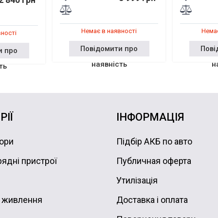
Немає в наявності
Немає
вності
Повідомити про
Пові
и про
наявність
н
ть
РІЇ
ІНФОРМАЦІЯ
ори
Підбір АКБ по авто
ядні пристрої
Публичная оферта
Утилізація
 живлення
Доставка і оплата