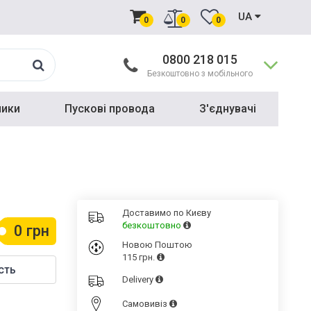
UA
0
0
0
0800 218 015
Безкоштовно з мобільного
ники
Пускові провода
З'єднувачі
Доставимо по Києву
безкоштовно
0 грн
Новою Поштою
115 грн.
сть
Delivery
Cамовивіз