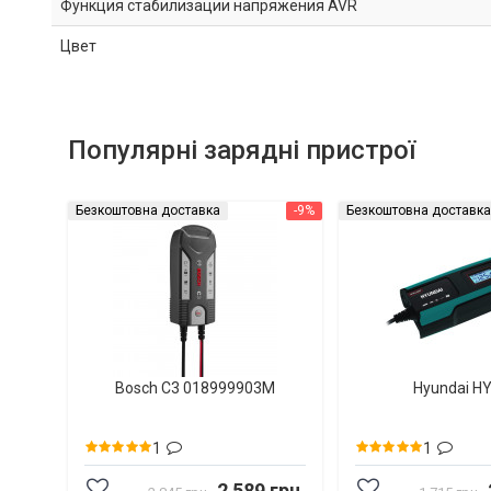
Функция стабилизации напряжения AVR
Цвет
Популярні зарядні пристрої
Безкоштовна доставка
-9%
Безкоштовна доставка
Bosch C3 018999903M
Hyundai H
1
1
2 589 грн