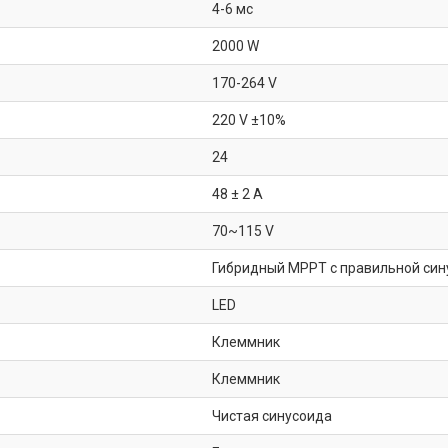
4-6 мс
2000 W
170-264 V
220 V ±10%
24
48 ± 2 A
70~115 V
Гибридный MPPT с правильной син
LED
Клеммник
Клеммник
Чистая синусоида