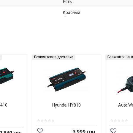
Есть
Красный
Безкоштовна доставка
Безкоштовна д
Y410
Hyundai HY810
Auto W
3 999 грн
2 840 грн