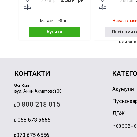
2 845 грн
1 715 грн
Магазин: >5 шт.
Немає в ная
Купити
Повідомит
наявніс
КОНТАКТИ
КАТЕГО
м. Київ
Акумулят
вул. Анни Ахматової 30
Пуско-зар
0 800 218 015
ДБЖ
068 673 6556
Резервне
073 675 6556