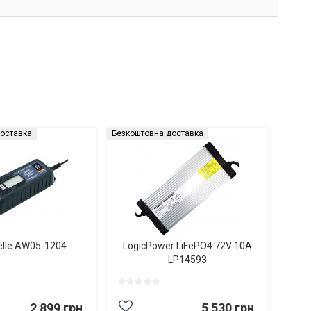
оставка
Безкоштовна доставка
elle AW05-1204
LogicPower LiFePO4 72V 10A
LP14593
2 899 грн
5 530 грн