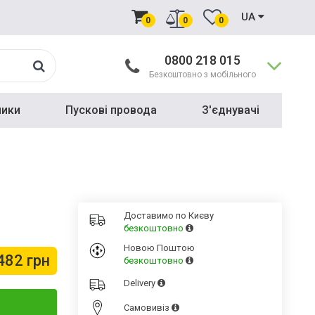
UA
0
0
0
0800 218 015
Безкоштовно з мобільного
ники
Пускові провода
З'єднувачі
Доставимо по Києву
безкоштовно
Новою Поштою
482 грн
безкоштовно
Delivery
Cамовивіз