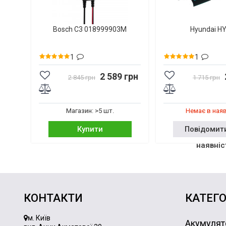
Bosch C3 018999903M
Hyundai H
1
1
2 589 грн
2 845 грн
1 715 грн
Магазин: >5 шт.
Немає в ная
Купити
Повідомит
наявніс
КОНТАКТИ
КАТЕГО
м. Київ
Акумулят