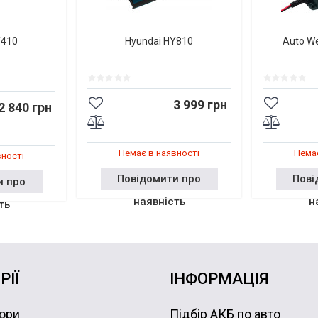
Y410
Hyundai HY810
Auto W
3 999 грн
2 840 грн
Немає в наявності
Немає
вності
Повідомити про
Пові
и про
наявність
н
ть
РІЇ
ІНФОРМАЦІЯ
ори
Підбір АКБ по авто