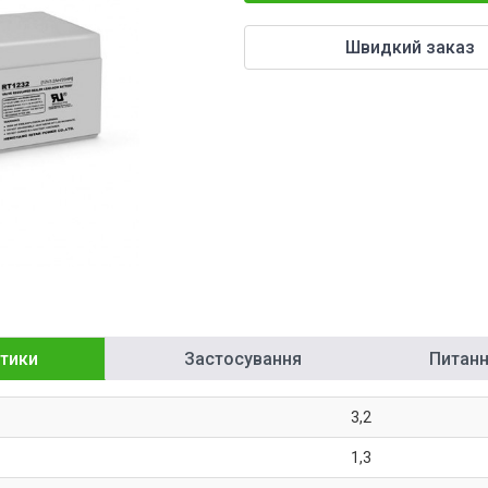
Швидкий заказ
тики
Застосування
Питання
3,2
1,3