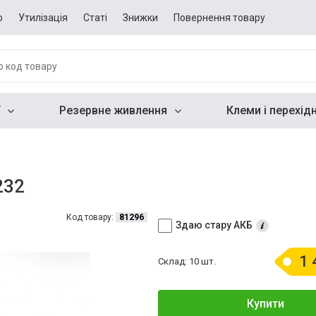
о
Утилізація
Статі
Знижки
Повернення товару
Резервне живлення
Клеми і перехід
232
Код товару:
81296
Здаю стару АКБ
1 
Склад: 10 шт.
Купити