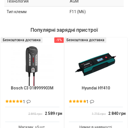
Технология
AGM
Тип клемм
F11 (M6)
Популярні зарядні пристрої
Безкоштовна доставка
-9%
Безкоштовна доставка
Bosch C3 018999903M
Hyundai HY410
1
1
2 589 грн
2 840 грн
2 845 грн
1 715 грн
Магазин: >5 шт.
Немає в наявності