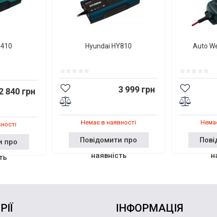
Y410
Hyundai HY810
Auto W
3 999 грн
2 840 грн
Немає в наявності
Немає
вності
Повідомити про
Пові
и про
наявність
н
ть
РІЇ
ІНФОРМАЦІЯ