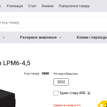
о
Утилізація
Статі
Знижки
Повернення товару
Резервне живлення
Клеми і перехід
h LPM6-4,5
Код товару:
9990
Рік виробництва
2022
Здаю стару АКБ
Немає в наявності