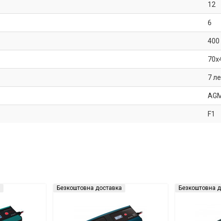
12
6
400
70x
7 л
AG
F1
Безкоштовна доставка
Безкоштовна д