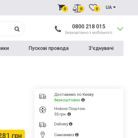
UA
0
0
0
0800 218 015
Безкоштовно з мобільного
ники
Пускові провода
З'єднувачі
Доставимо по Києву
безкоштовно
Новою Поштою
55 грн.
Delivery
281 грн
Cамовивіз