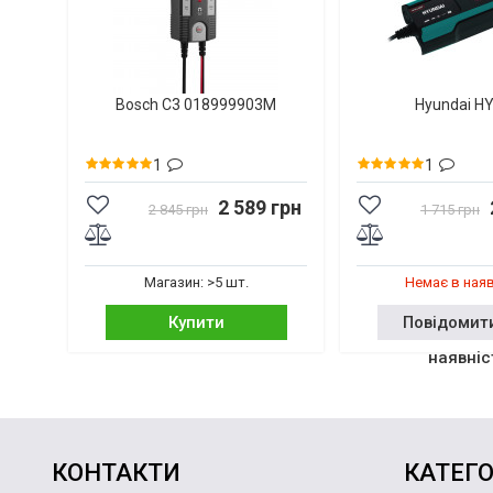
Bosch C3 018999903M
Hyundai H
1
1
2 589 грн
2 845 грн
1 715 грн
Магазин: >5 шт.
Немає в ная
Купити
Повідомит
наявніс
КОНТАКТИ
КАТЕГО