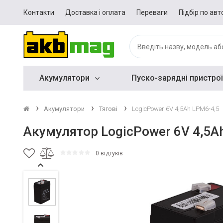
Контакти
Доставка і оплата
Переваги
Підбір по авт
Акумулятори
Пуско-зарядні пристрої
Акумулятори
Тягові
LogicPower 6V 4,5Ah LPM6-4,5
Акумулятор LogicPower 6V 4,5A
0 відгуків