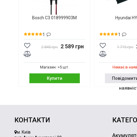
Bosch C3 018999903M
Hyundai H
1
1
2 589 грн
2 845 грн
1 715 грн
Магазин: >5 шт.
Немає в ная
Купити
Повідомит
наявніс
КОНТАКТИ
КАТЕГО
м. Київ
Акумулят