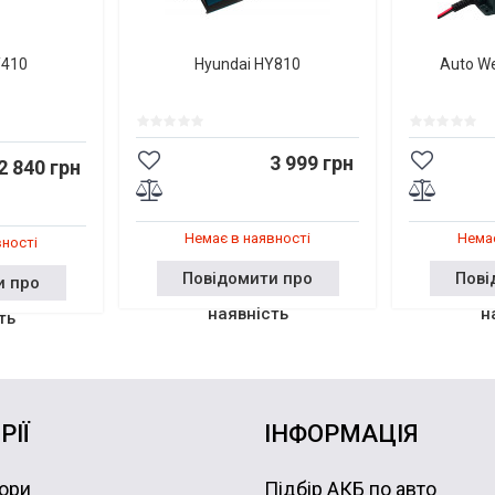
Y410
Hyundai HY810
Auto W
3 999 грн
2 840 грн
Немає в наявності
Немає
вності
Повідомити про
Пові
и про
наявність
н
ть
РІЇ
ІНФОРМАЦІЯ
ори
Підбір АКБ по авто