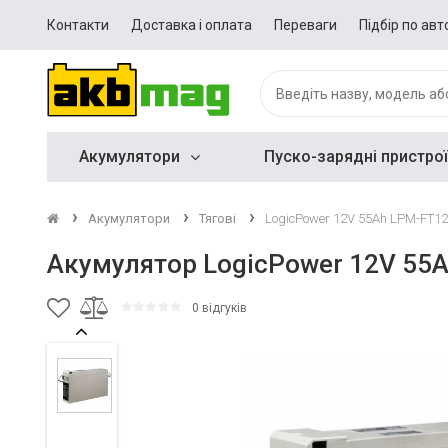
Контакти
Доставка і оплата
Переваги
Підбір по авт
Акумулятори
Пуско-зарядні пристрої
Акумулятори
Тягові
LogicPower 12V 55Ah LPM-FT12
Акумулятор LogicPower 12V 55
0 відгуків