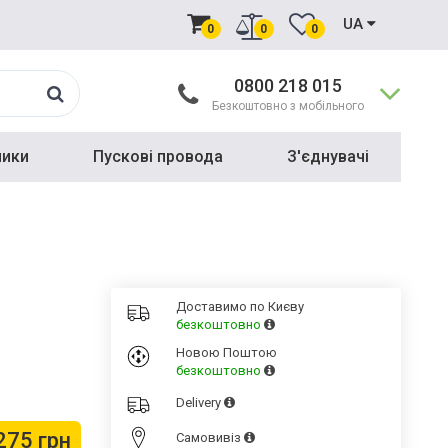
UA
0
0
0
0800 218 015
Безкоштовно з мобільного
ники
Пускові провода
З'єднувачі
Доставимо по Києву
безкоштовно
Новою Поштою
безкоштовно
Delivery
275 грн
Cамовивіз