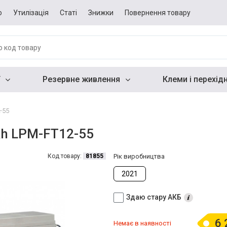
о
Утилізація
Статі
Знижки
Повернення товару
Резервне живлення
Клеми і перехід
-55
Ah LPM-FT12-55
Код товару:
81855
Рік виробництва
2021
Здаю стару АКБ
6 
Немає в наявності