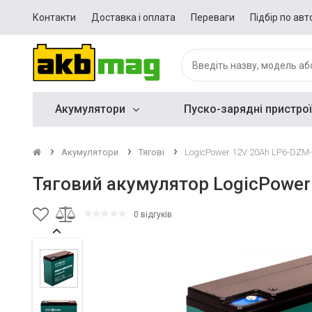
Контакти
Доставка і оплата
Переваги
Підбір по авт
Акумулятори
Пуско-зарядні пристрої
Акумулятори
Тягові
LogicPower 12V 20Ah LP6-DZM
Тяговий акумулятор LogicPower
0 відгуків