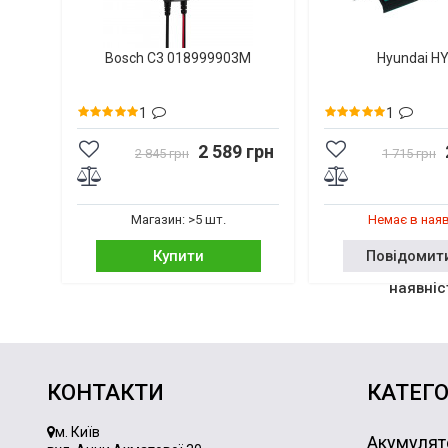
Bosch C3 018999903M
Hyundai H
1
1
2 589 грн
2 845 грн
1 715 грн
Магазин: >5 шт.
Немає в ная
Купити
Повідомит
наявніс
КОНТАКТИ
КАТЕГО
м. Київ
Акумулят