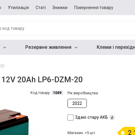
о
Утилізація
Статі
Знижки
Повернення товару
Резервне живлення
Клеми і перехід
-20
 12V 20Ah LP6-DZM-20
Код товару:
1049
Рік виробництва
2022
Здаю стару АКБ
2 
Магазин: >5 шт.