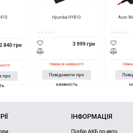
Y410
Hyundai HY810
Auto W
3 999 грн
2 840 грн
Немає в наявності
Немає
вності
Повідомити про
Пові
и про
наявність
н
ть
РІЇ
ІНФОРМАЦІЯ
ори
Підбір АКБ по авто