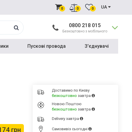
UA
0
0
0
0800 218 015
Безкоштовно з мобільного
ники
Пускові провода
З'єднувачі
Доставимо по Києву
безкоштовно
завтра
Новою Поштою
безкоштовно
завтра
Delivery
завтра
174 грн
Cамовивіз
сьогодні