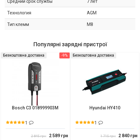
Средний срок службы
7 лет
Технология
AGM
Тип клемм
M8
Популярні зарядні пристрої
Безкоштовна доставка
-9%
Безкоштовна доставка
Bosch C3 018999903M
Hyundai HY410
1
1
2 589 грн
2 840 грн
2 845 грн
1 715 грн