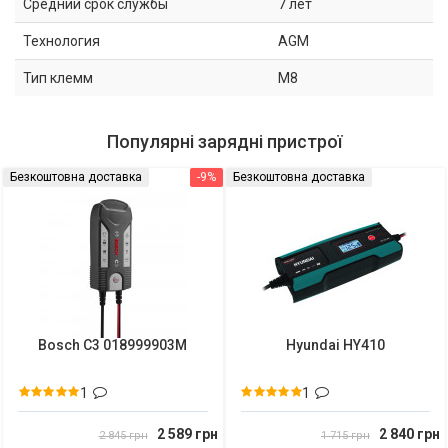
Средний срок службы
7 лет
Технология
AGM
Тип клемм
M8
Популярні зарядні пристрої
Безкоштовна доставка
-9%
Безкоштовна доставка
Bosch C3 018999903M
Hyundai HY410
1
1
2 589 грн
2 840 грн
2 845 грн
1 715 грн