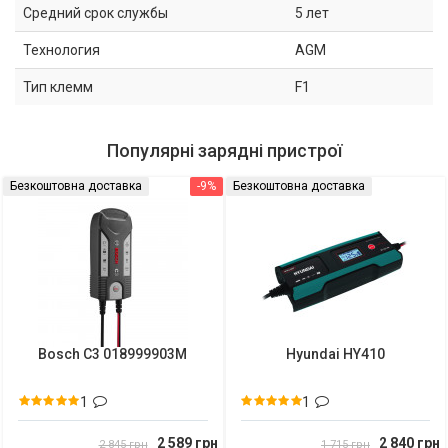
Средний срок службы
5 лет
Технология
AGM
Тип клемм
F1
Популярні зарядні пристрої
Безкоштовна доставка
-9%
Безкоштовна доставка
Bosch C3 018999903M
Hyundai HY410
1
1
2 589 грн
2 840 грн
2 845 грн
1 715 грн