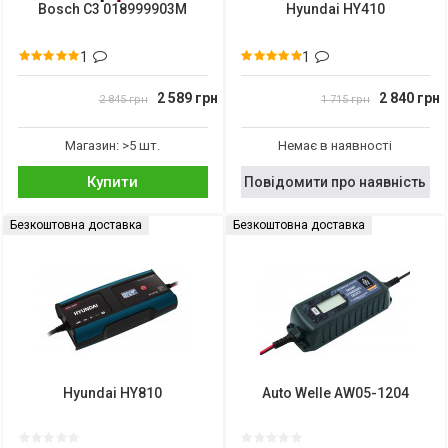
Bosch C3 018999903M
Hyundai HY410
1
1
2 589 грн
2 840 грн
2 845 грн
1 715 грн
Магазин: >5 шт.
Немає в наявності
Купити
Повідомити про наявність
Безкоштовна доставка
Безкоштовна доставка
Hyundai HY810
Auto Welle AW05-1204